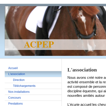
ACPEP Ecur
Accueil
L'association
L'association
Nous avons créé notre as
Direction
activité ensemble et la r
Téléchargements
est composé de personnes
discipline équestre, qui 
Nos installations
nouvelles amitiés autour
Concours
Prestations
L'écurie accueil les che